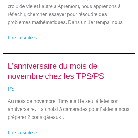
croix de vie et l’autre à Apremont, nous apprenons à
TPS-
réfléchir, chercher, essayer pour résoudre des
PS
problèmes mathématiques. Dans un 1er temps, nous
Lire la suite »
L’anniversaire du mois de
L’anniversaire
du
novembre chez les TPS/PS
mois
de
PS
novembre
Au mois de novembre, Timy était le seul à fêter son
chez
anniversaire. Il a choisi 3 camarades pour l’aider à nous
les
préparer 2 bons gâteaux…
TPS/PS
Lire la suite »