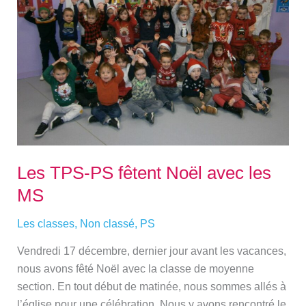
fêtent
Noël
avec
les
MS
Les TPS-PS fêtent Noël avec les
MS
Les classes
,
Non classé
,
PS
Vendredi 17 décembre, dernier jour avant les vacances,
nous avons fêté Noël avec la classe de moyenne
section. En tout début de matinée, nous sommes allés à
l’église pour une célébration. Nous y avons rencontré le