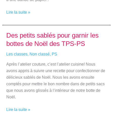
Lire la suite »
Des petits sablés pour garnir les
Des
petits
bottes de Noël des TPS-PS
sablés
pour
Les classes
,
Non classé
,
PS
garnir
Après l’atelier couture, c’est l’atelier cuisine! Nous
les
avons appris à suivre une recette pour confectionner de
bottes
délicieux sablés de Noël. Nous les avons ensuite
de
comptés pour mettre le bon nombre dans de petits sacs
Noël
que nous avons glissés à l’intérieur de notre botte de
des
Noël.
TPS-
PS
Lire la suite »