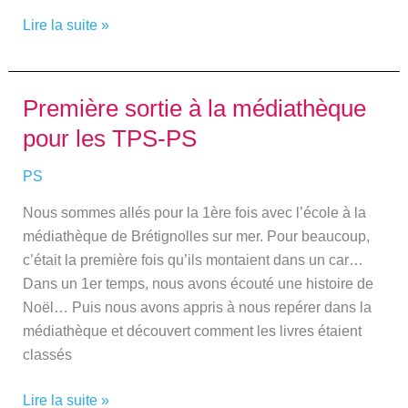
Lire la suite »
Première sortie à la médiathèque
Première
sortie
pour les TPS-PS
à
la
PS
médiathèque
Nous sommes allés pour la 1ère fois avec l’école à la
pour
médiathèque de Brétignolles sur mer. Pour beaucoup,
les
c’était la première fois qu’ils montaient dans un car…
TPS-
Dans un 1er temps, nous avons écouté une histoire de
PS
Noël… Puis nous avons appris à nous repérer dans la
médiathèque et découvert comment les livres étaient
classés
Lire la suite »