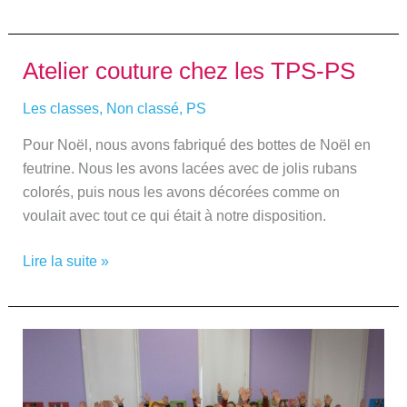
Atelier couture chez les TPS-PS
Atelier
couture
Les classes
,
Non classé
,
PS
chez
les
Pour Noël, nous avons fabriqué des bottes de Noël en
TPS-
feutrine. Nous les avons lacées avec de jolis rubans
PS
colorés, puis nous les avons décorées comme on
voulait avec tout ce qui était à notre disposition.
Lire la suite »
Les
TPS-
PS