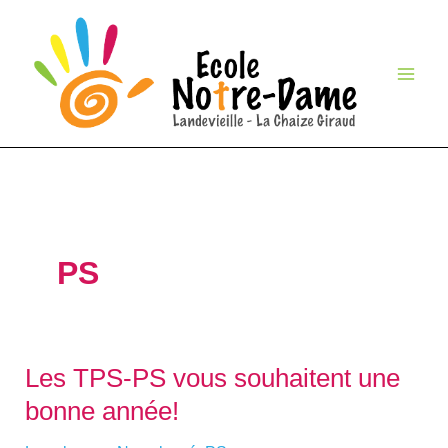
Aller
au
contenu
PS
Les TPS-PS vous souhaitent une
Les
TPS-
bonne année!
PS