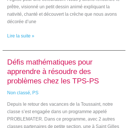
prêtre, visionné un petit dessin animé expliquant la
nativité, chanté et découvert la crèche que nous avons
décorée d’une
Lire la suite »
Défis mathématiques pour
Défis
mathématiques
apprendre à résoudre des
pour
problèmes chez les TPS-PS
apprendre
à
Non classé
,
PS
résoudre
Depuis le retour des vacances de la Toussaint, notre
des
classe s’est engagée dans un programme appelé
problèmes
PROBLEMATER. Dans ce programme, avec 2 autres
chez
classes partenaires de petite section, une à Saint Gilles
les