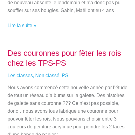
de nouveau absente le lendemain et n’a donc pas pu
souffler sur ses bougies. Gabin, Maël ont eu 4 ans
Lire la suite »
Des couronnes pour fêter les rois
Des
couronnes
chez les TPS-PS
pour
fêter
Les classes
,
Non classé
,
PS
les
Nous avons commencé cette nouvelle année par l’étude
rois
de tout un réseau d’albums sur la galette. Des histoires
chez
de galette sans couronne ??? Ce n’est pas possible,
les
donc…nous avons tous fabriqué une couronne pour
TPS-
pouvoir fêter les rois. Nous pouvions choisir entre 3
PS
couleurs de peinture acrylique pour peindre les 2 faces
d’une bande de papier :