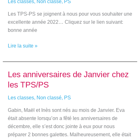
vous
Les classes
,
Non classé
,
PS
souhaitent
Les TPS-PS se joignent à nous pour vous souhaiter une
une
excellente année 2022… Cliquez sur le lien suivant:
bonne
bonne année
année!
Lire la suite »
Les anniversaires de Janvier chez
Les
anniversaires
les TPS/PS
de
Janvier
Les classes
,
Non classé
,
PS
chez
Gabin, Maël et Inès sont nés au mois de Janvier. Eva
les
était absente lorsqu’on a fêté les anniversaires de
TPS/PS
décembre, elle s’est donc jointe à eux pour nous
préparer 2 bonnes galettes. Malheureusement, elle était