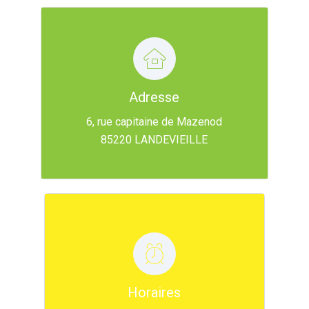
Adresse
Nous situer ...
6, rue capitaine de Mazenod
85220 LANDEVIEILLE
Nos horaires
8h45 - 12h00
Horaires
&