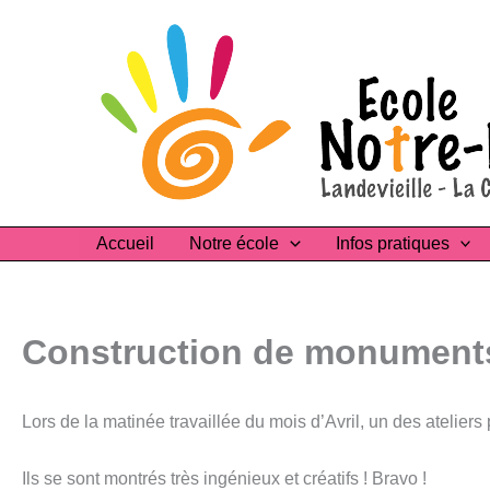
Aller
au
contenu
Accueil
Notre école
Infos pratiques
Construction de monuments
Lors de la matinée travaillée du mois d’Avril, un des ateli
Ils se sont montrés très ingénieux et créatifs ! Bravo !